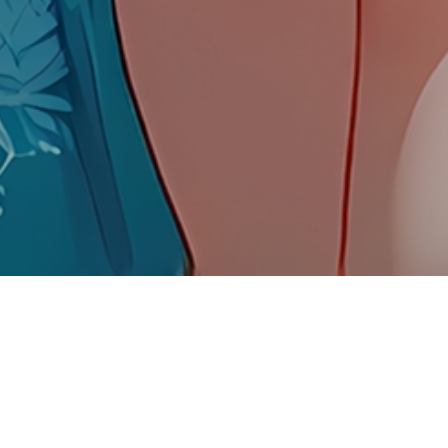
Git的稀疏检出功能
发表于
2024-05-18
|
更新于
2024-05-18
|
技术杂谈
|
Git
Sparse Checkout（稀疏检出） 本段内容参考 Git 官方文档 。