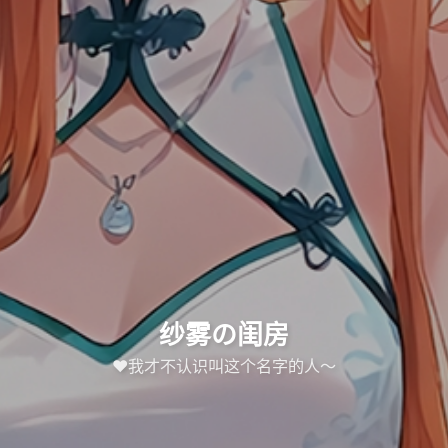
纱雾の闺房
❤我才不认识叫这个名字的人～