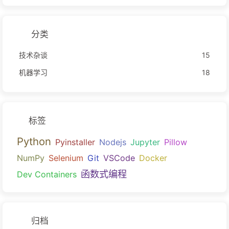
分类
技术杂谈
15
机器学习
18
标签
Python
Pyinstaller
Nodejs
Jupyter
Pillow
NumPy
Selenium
Git
VSCode
Docker
函数式编程
Dev Containers
归档