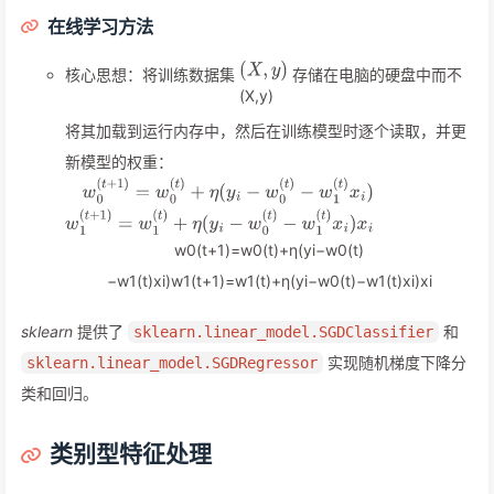
在线学习方法
核心思想：将训练数据集
​ 存储在电脑的硬盘中而不
(
X
,
y
)
将其加载到运行内存中，然后在训练模型时逐个读取，并更
新模型的权重：
w
0
(
t
+
1
)
=
w
0
(
t
)
+
η
(
y
i
−
w
0
(
t
)
−
w
1
(
t
)
x
i
)
w
1
(
t
+
1
)
=
w
1
(
t
)
+
η
(
y
i
−
w
0
(
t
)
−
w
1
(
t
)
x
i
)
x
i
sklearn
提供了
和
sklearn.linear_model.SGDClassifier
实现随机梯度下降分
sklearn.linear_model.SGDRegressor
类和回归。
类别型特征处理