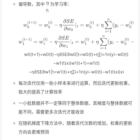
偏导数，其中
为学习率：
η
w
0
(
t
+
1
)
=
w
0
(
t
)
−
η
∂
S
E
∂
w
0
|
t
=
w
0
(
t
)
+
η
∑
i
=
1
n
(
y
i
−
w
0
(
t
)
−
w
1
(
t
)
x
i
)
w
1
(
t
+
1
)
=
w
1
(
t
)
−
η
∂
S
E
∂
w
1
|
t
=
w
1
(
t
)
+
η
∑
i
=
1
n
(
y
i
−
w
0
(
t
)
−
w
1
(
t
)
x
i
)
x
i
每次迭代仅用一些小样本来进行运算，然后迭代更新权重，
极大的提高了计算效率
一小批数据并不一定等同于整体数据，其梯度与整体数据可
能不同，需要更多次迭代才能收敛
在随机梯度下降方法中，随着迭代次数的增加，权重的更新
方向会更难预测