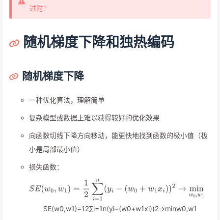
过时！
随机梯度下降和独热编码
随机梯度下降
一种优化算法，理解简单
复杂模型或数据上难以获得较好的优化效果
向函数切线下降方向移动，能更快地找到函数的极小值（极
小是局部最小值）
损失函数：
S
E
(
w
0
,
w
1
)
=
1
2
∑
i
=
1
n
(
y
i
−
(
w
0
+
w
1
x
i
)
)
2
→
min
w
0
,
w
1